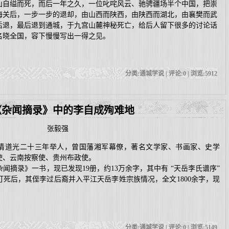
山自缢而死，而后一年之久，一位叱咤风云、驰骋疆场半个中国，把崇
海关后，一步一步的退却，由山西而陕西，由陕西而湖北，由襄樊而武
后退，最后退到通城，于九宫山麓神秘死亡，给后人留下很多的讨论话
名晓全国，容下慢慢写出一得之见。
分类:通城学说 | 评论:0 | 浏览:
5912
《杂闻摘录》中的李自成殉难地
张毅强
光二十三年举人，曾国藩湘军幕僚，著名文学家、书画家、史学
使、云南按察使、贵州布政使。
录》一书，现已发现19册，约13万余字，其中有 “天岳李氏谱序”
死后，其侄李过后裔并入平江天岳李姓宗族情况，全文1800余字，现
分类:通城学说 | 评论:0 | 浏览:
5149