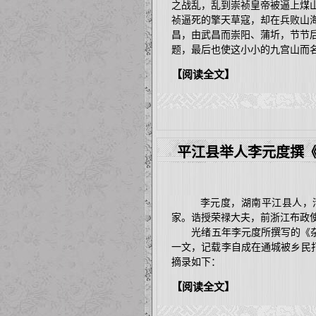
之战乱，乱到崇祯皇帝被逼上煤
祯逼死的擎天草寇，却在兵败山
昌，由武昌而崇阳、蒲圻，节节
题，最后也使这小小的九宫山而
【阅读全文】
平江县举人李元度撰
李元度，湖南平江县人，清道
家。诰授荣禄大夫，前浙江布政
光绪五年李元度所撰写的《杂闻摘
一文，记载李自成在通城被乡民打
摘录如下：
【阅读全文】