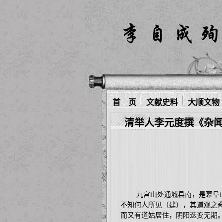
首 页
文献史料
大顺文物
清举人李元度撰《杂闻
九宫山处通城县南，是幕阜山
不知何人所见（建），其道观之
而又有道姑居住，阴阳迭变无期