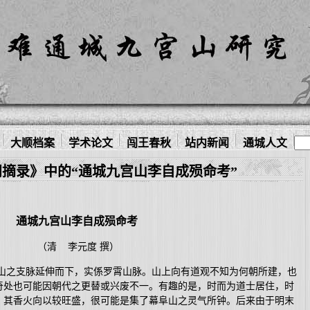
大顺档案
学术论文
闯王春秋
站内新闻
通城人文
摘录》中的“通城九宫山李自成殒命考”
通城九宫山李自成殒命考
（清 李元度 撰）
之支脉延伸而下，实係罗霄山脉。山上向有道观不知为何朝所建，也
奇处也可能因朝代之更替或兴废不一。有趣的是，时而为道士居住，时
。其香火向以较旺盛，很可能是集了幕阜山之灵气所钟。后来由于明末