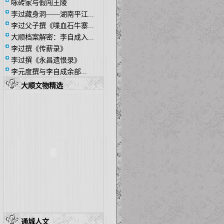
咏砖家与假闯王陵
李过藏身洞——湖南平江...
李过父子撰《喋血石牛寨...
大顺档案解密：李自成入...
李过撰《传薪录》
李过撰《永昌遗恨录》
李元度撰与李自成余部...
大顺文物精选
通城人文