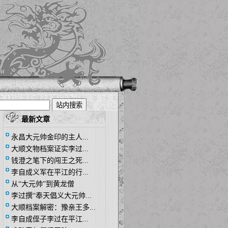
最新文章
永昌大元帅金印的主人...
大顺文物档案证实李过...
钱澄之笔下的闯王之死...
李自成义军在平江的行...
从“大元帅”到黄龙僧
李过撰“奉天倡义大元帅...
大顺档案解密：豫亲王多...
李自成侄子李过在平江...