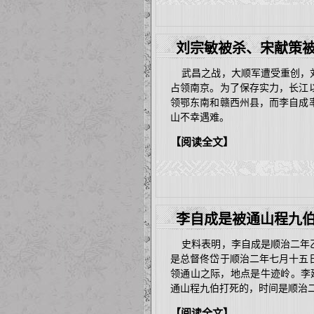
刘宗敏被杀、宋献策被
武昌之战，大顺军遭受重创，刘
占领南京。为了保存实力，长江
领鄂东南和赣西州县，而李自成
山不幸遇难。
【阅读全文】
李自成是被通山程九
史料表明，李自成是顺治二年乙
是总督佟岱于顺治二年七月十五
领通山之际，地点是牛迹岭。李
通山程九伯打死的，时间是顺治
【阅读全文】