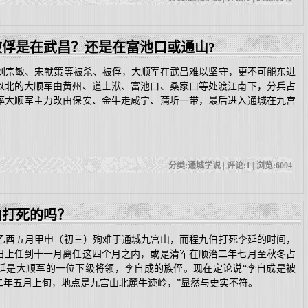
俘是在武昌？还是在富池口或通山?
宗敏、宋献策等被杀、被俘，大顺军在武昌难以坚守，更不可能东进
以北的大顺军由黄州、道士洑、富池口、桑家口等处渡江南下，分兵占
率大顺军主力改由保安、金牛走咸宁、蒲圻一带，最后进入通城在九宫
分类:通城学说 | 评论:1 | 浏览:
6094
伯打死的吗？
酉五月甲申（初三）殉难于通城九宫山，而程九伯打死李延的时间，
日上任到十一月离任这四个月之内，或是清军在顺治二年七月至秋冬占
延是大顺军的一位下级将领，李自成的族侄。现在定论说“李自成是被
二年五月上旬，地点是九宫山北麓牛迹岭，”显然与史实不符。