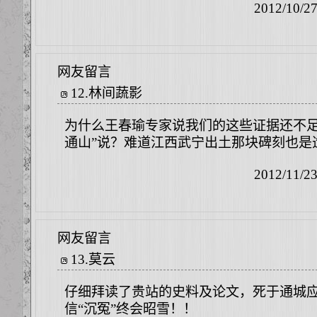
2012/10/2
网友留言
12
.
林间蔬影
为什么王春瑜专家说我们的这些证据还不足
通山”说？难道江西武宁出土那块碑刻也是
2012/11/2
网友留言
13
.
莫云
仔细拜读了贵站的史料及论文，死于通城
信“沉冤”终会昭雪！！