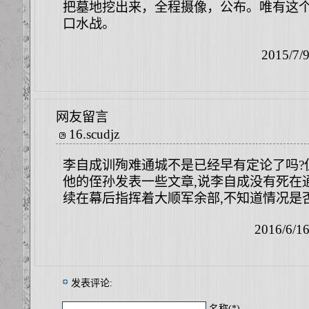
把墓地挖出来，全程摄像，公布。唯有这
口水战。
2015/7/
网友留言
16
.
scudjz
李自成训殉难通城不是已经早有定论了吗?
他的侄孙发表一些文章,说李自成没有死在通
续在幕后指挥着大顺军余部,不知道情况是
2016/6/1
发表评论:
名称(*)