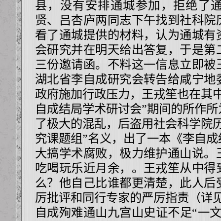
县，没有安排通城参加，拒绝了
贤、吕杏庐两同志下午找到社科院
看了通城提供的材料，认为通城有
会研究并在明天给出答复，于是第
三份邀请函。不料这一信息立即被
湖北省李自成研究会转告给咸宁地
政府施加行政压力，王戎笙也在其中
自成结局学术研讨会”期间的所作所
了极大的混乱，后盗用社会科学院历
究课题组”名义，出了一本《李自成
大搞学术腐败，极力维护通山说。
吃喝玩乐近月余，。王戎笙从中得
么？他自己比谁都更清楚，此人后
厉批评和同行专家的严厉指责（详见
自成殉难通山九宫山史证不足“一文