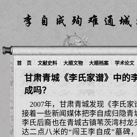
首 页
文献史料
大顺文物
大顺档案
学术论文
甘肃青城《李氏家谱》中的
成吗？
2007年，甘肃青城发现《李氏家
接着一些新闻媒体把李自成归隐青
李氏后裔也在青城古镇苇茨湾村龙
达二点八米的“闯王李自成”墓碑