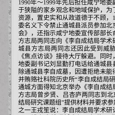
1990年～1999年先后担任咸宁
于狭隘的家乡观念和地域保护，为
资源，置史实和从政道德于不顾，1
委名义下令禁止通城县派员参加北
会》，还指示咸宁地委宣传部部长
方志局两同志向《李自成结局学术
城县方志局两同志还因此受到威
《焦点访谈》接待大厅躲避。同时
地委副书记刘显勤打电话给通城县
除通城县李自成墓，因遭拒绝未能
并贿赂社科院历史所“李自成结局研
通城方面得知北京举办《李自成结
方志局曾步贤、吕杏庐两同志到北京
结局研究课题组”提供材料并要求参
之一王戎笙说：李自成结局学术研