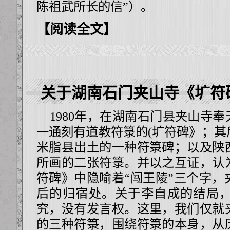
陈祖武所长的信”）。
【阅读全文】
关于湖南石门夹山寺《圹符
1980年，在湖南石门县夹山寺奉
一通刻有道教符箓的(圹符碑》；其
米脂县出土的一种符箓碑；以及陕
所画的二张符箓。并以之互证，认
符碑》中隐喻着“闯王陵”三个字，
后的归宿处。关于李自成的结局
究，没有发言权。这里，我们仅就
的三种符箓，围绕符箓的本身，从