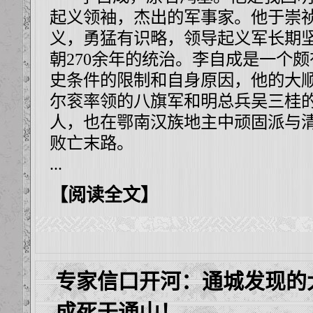
起义领袖，杰出的军事家。他于崇祯二
义，勇猛有识略，领导起义军长期
朝270余年的统治。李自成是一个
史条件的限制和自身原因，他的大
尔衮率领的八旗军和明总兵吴三桂
人，也在鄂南汉族地主中顽固派与
败亡末路。
...
【阅读全文】
专家信口开河：通城发现的
成死于通山！