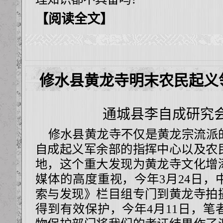
【阅读全文】
修水县黄龙寺明末农民起义
通城县李自成研究
修水县黄龙寺不仅是黄龙宗流派
自成起义军余部的指挥中心以及农
地，这个重大发现为黄龙寺文化增
媒体的高度重视，今年
3
月
24
日，
索与发现》栏目组专门到黄龙寺拍
得到有效保护，今年
4
月
11
日，笔