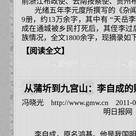
前浙江布政使、云南按察使、贵州
光绪五年李元度所撰写的《杂闻
9册，约13万余字，其中有 “天岳
成在通城被乡民打死后，其侄李过
族情况，全文1800余字，现摘录如
【阅读全文】
从蒲圻到九宫山：李自成的
冯晓光
http://www.gmw.cn
2011-0
明日报网
李自成，原名鸿基。他是我国明