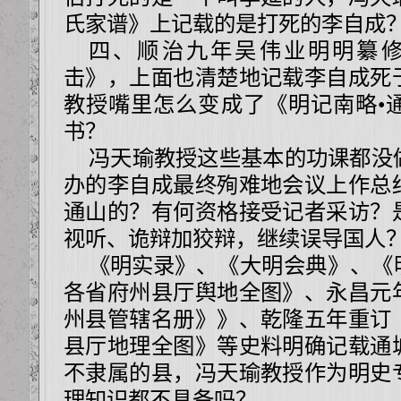
氏家谱》上记载的是打死的李自成
四、顺治九年吴伟业明明纂修
击》，上面也清楚地记载李自成死
教授嘴里怎么变成了《明记南略•
书？
冯天瑜
教授这些基本的功课都没
办的李自成最终殉难地会议上作总
通山的？有何资格接受记者采访？
视听、诡辩加狡辩，继续误导国人
《明实录》、
《大明会典》、《
各省府州县厅舆地全图》、永昌元
州县管辖名册》》、乾隆五年重订
县厅地理全图》等史料明确记载通
不隶属的县，冯天瑜教授作为明史
理知识都不具备吗？