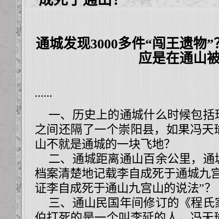
通城发现
3000
多件“闯王遗物”
应是在通山被
......
一、历史上的通城什么时候包括
之间还隔了一个崇阳县，如果冯天
山不就是通城的一块飞地？
二、通城距离通山百余公里，通
档案清楚地记载李自成死于通城九宫
证李自成死于通山九宫山的说法”？
三、通山民国年间修订的《程氏
伯打死的是一个叫李延的人，冯天