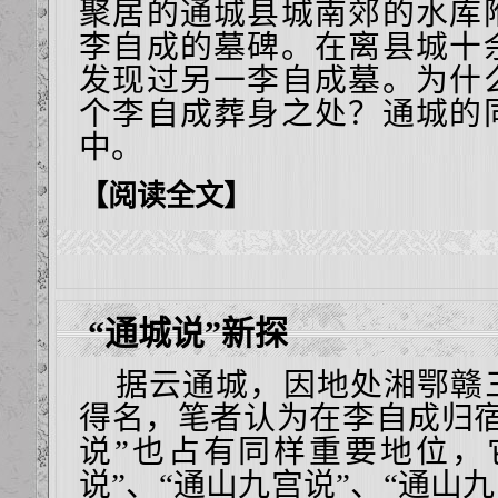
聚居的通城县城南郊的水库
李自成的墓碑。在离县城十
发现过另一李自成墓。为什
个李自成葬身之处？通城的
中。
【阅读全文】
“通城说”新探
据云通城，因地处湘鄂赣
得名，笔者认为在李自成归宿
说”也占有同样重要地位，
说”、“通山九宫说”、“通山