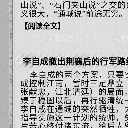
山说”、“石门夹山说”之交的
义很大，“通城说”前途无穷。
【阅读全文】
李自成撤出荆襄后的行军路
李自成的两个方案，只要
成控制江南，暂时三足鼎立
张献忠，江北清廷）的局面
臻于稳固以后，再行驱清统
李自成在通城的突然牺牲，
指导实施这一计划的统帅，
片苦心终付诸东流，给后人