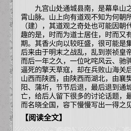
九宫山处通城县南，是幕阜山之
霄山脉。山上向有道观不知为何朝
（建），其道观之奇处也可能因朝
趣的是，时而为道士居住，时而又
期。其香火向以较旺盛，很可能是
后来由于明末之战乱，乱到崇祯皇
而后一年之久，一位叱咤风云、驰
逼死的擎天草寇，却在兵败山海关
山西而陕西，由陕西而湖北，由襄
阳、蒲圻，节节后退，最后退到通
亡，给后人留下很多的讨论话题，
而名晓全国，容下慢慢写出一得之
【阅读全文】