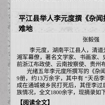
平江县举人李元度撰《杂闻
难地
张毅强
李元度，湖南平江县人，清道光
湘军幕僚，著名文学家、书画家、
前浙江布政使、云南按察使、贵州
光绪五年李元度所撰写的《杂闻
9册，约13万余字，其中有 “天岳
成在通城被乡民打死后，其侄李过
族情况，全文1800余字，现摘录如
【阅读全文】