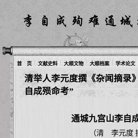
首 页
文献史料
大顺文物
大顺档案
学术论文
清举人李元度撰《杂闻摘录》
自成殒命考”
通城九宫山李自
（清 李元度 