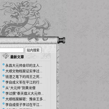
最新文章
永昌大元帅金印的主人...
大顺文物档案证实李过...
钱澄之笔下的闯王之死...
李自成义军在平江的行...
从“大元帅”到黄龙僧
李过撰“奉天倡义大元帅...
大顺档案解密：豫亲王多...
李自成侄子李过在平江...