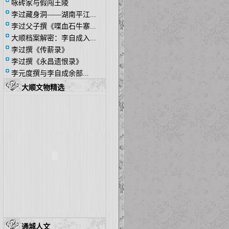
咏砖家与假闯王陵
李过藏身洞——湖南平江...
李过父子撰《喋血石牛寨...
大顺档案解密：李自成入...
李过撰《传薪录》
李过撰《永昌遗恨录》
李元度撰与李自成余部...
大顺文物精选
通城人文