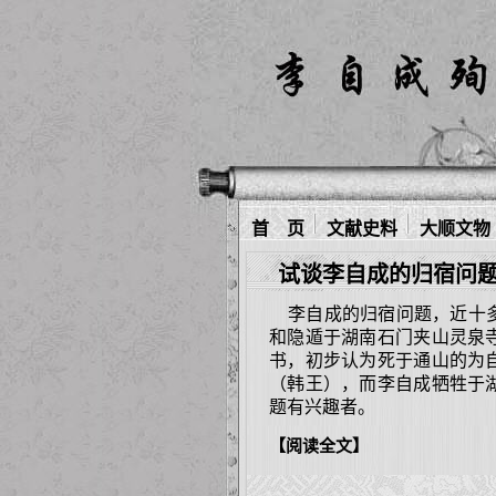
首 页
文献史料
大顺文物
试谈李自成的归宿问
李自成的归宿问题，近十多
和隐遁于湖南石门夹山灵泉
书，初步认为死于通山的为
（韩王），而李自成牺牲于
题有兴趣者。
【阅读全文】