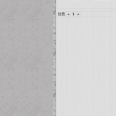
分页:
«
1
»