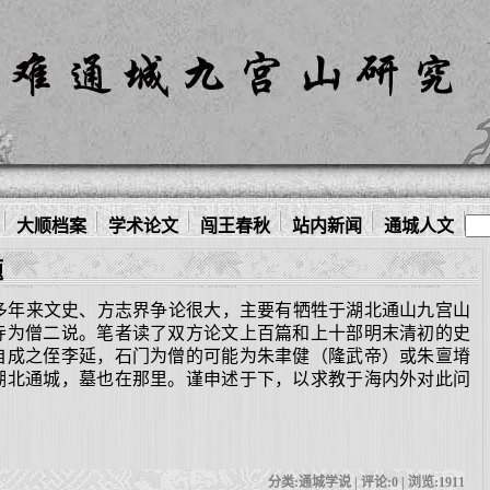
大顺档案
学术论文
闯王春秋
站内新闻
通城人文
题
年来文史、方志界争论很大，主要有牺牲于湖北通山九宫山
寺为僧二说。笔者读了双方论文上百篇和上十部明末清初的史
自成之侄李延，石门为僧的可能为朱聿健（隆武帝）或朱亶塉
湖北通城，墓也在那里。谨申述于下，以求教于海内外对此问
分类:通城学说 | 评论:0 | 浏览:
1911