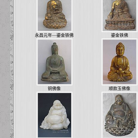
永昌元年—鎏金铁佛
鎏金铁佛
铜佛像
顺款玉佛像