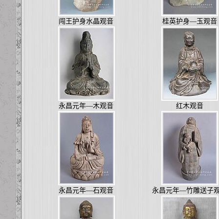
闯王护身水晶观音
桂英护身—玉观音
永昌元年—木观音
红木观音
永昌元年—石观音
永昌元年—竹雕送子