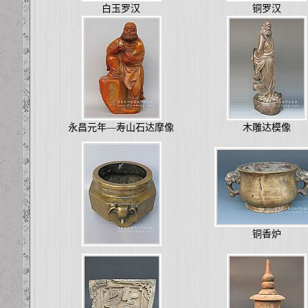
白玉罗汉
铜罗汉
永昌元年—寿山石达摩像
木雕达模像
铜香炉