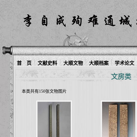
首 页
文献史料
大顺文物
大顺档案
学术论文
文房类
本类共有150张文物图片