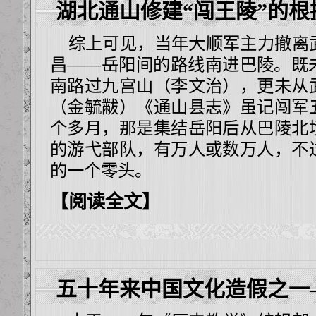
湖北通山修建“闯王陵”的根
综上可见，当年大顺军主力撤离
昌——岳阳间的路线南进巴陵。既
南路过九宫山（李文治），更未从
（金毓黻）《通山县志》虽记闯军
个多月，那是集结岳阳后从巴陵北
的游弋部队，有万人或数万人，不
的一个零头。
【阅读全文】
五十年来中国文化造假之一