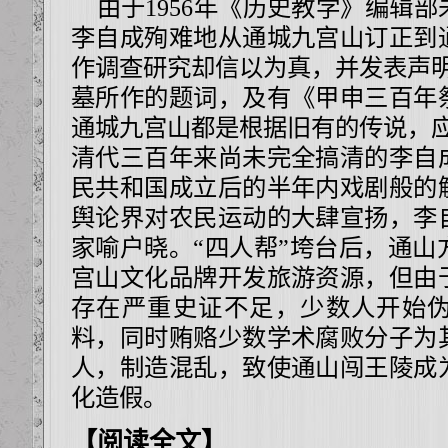
由于1956年《历史教学》编辑部
李自成殉难地从通城九宫山订正到
作调查研究却信以为真，并发表声明
墓所作的题词，及有《甲申三百年
通城九宫山都是根据旧有的传说，应
清代三百年来尚未完全搞清的李自
民共和国成立后的半年内戏剧般的
舆论界对农民运动的大肆宣扬，李
家喻户晓。“四人帮”垮台后，通山
宫山文化品牌开发旅游资源，但由
存在严重史证不足，少数人开始
料，同时贿赂少数学术腐败分子为
人，制造混乱，致使通山闯王陵成
化造假。
【阅读全文】