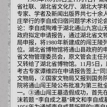
省社联、湖北省文化厅、湖北大学
专家、学者及新闻出版界共七十余
庄举行的李自成归宿问题学术讨论
论：李自成殉难于湖北通山九宫山
政府拟定申请报告，通过湖北省文
局申报，将1980年新建成的闯王
位。湖北省博物馆将通山县政府的
省文物管理委员会，原文管会主任孙
又转给了湖北省博物馆。11月5日
考古专家谭维四在申请报告签上“同
文物局，②国家文物局又报到国务院，
院将通山闯王陵公布批准为第三批
一。③通山闯王墓造假成功，首先
沫若题 “李自成之墓”碑文和李自
1956年为通城李自成墓所题的“李