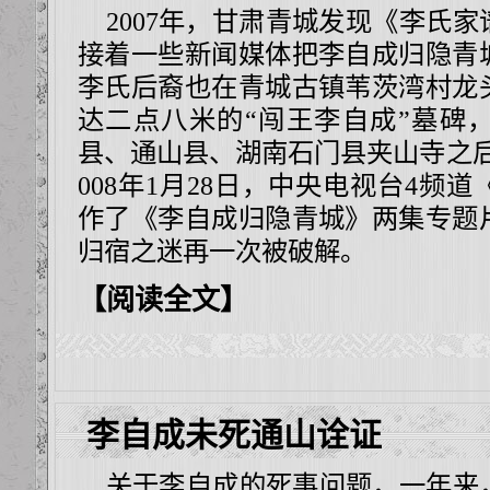
2007年，甘肃青城发现《李氏家
接着一些新闻媒体把李自成归隐青
李氏后裔也在青城古镇苇茨湾村龙
达二点八米的“闯王李自成”墓碑
县、通山县、湖南石门县夹山寺之后
008年1月28日，中央电视台4频
作了
《李自成归隐青城》
两集专题
归宿之迷再一次被破解。
【阅读全文】
李自成未死通山诠证
关于李自成的死事问题，一年来