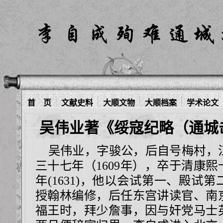
首 页
文献史料
大顺文物
大顺档案
学术论文
吴伟业著《绥寇纪略（通城
吴伟业，字骏公，后自号梅村，
三十七年（1609年），卒于清康熙
年(1631)，他以会试第一、殿试
授翰林编修，后任东宫讲读官、南
福王时，拜少詹事，因与奸党马士