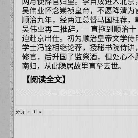
两月便辞官归里。李自成进入北京
吴伟业怀念崇祯皇帝，不愿降清为
顺治九年，经两江总督马国柱荐，
吴伟业再三推辞，一直拖到顺治十一年
迫赴京出仕。初为顺治皇帝文学侍
学士冯铨相继论荐，授秘书院侍讲
修官，后升国子监祭酒，但处心不
南归，从此隐居故里直至去世。
【阅读全文】
分页:
«
1
»