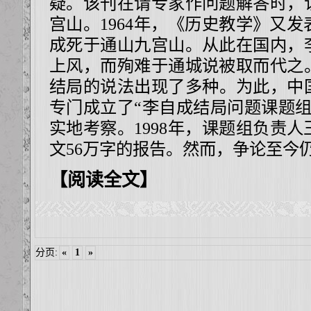
疑。该刊在请专家作问题解答时，
宫山。1964年，《历史教学》又
成死于通山九宫山。从此在国内，
上风，而殉难于通城说被取而代之
结局的说法出现了多种。为此，中国
专门成立了“李自成结局问题课题组
实地考察。1998年，课题组负责
文56万字的报告。然而，争论至今
【阅读全文】
分页:
«
1
»