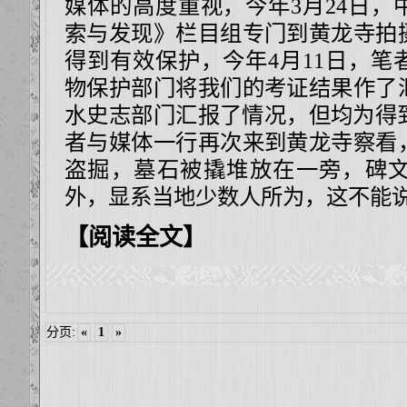
媒体的高度重视，今年
3
月
24
日，
索与发现》栏目组专门到黄龙寺拍
得到有效保护，今年
4
月
11
日，笔
物保护部门将我们的考证结果作了
水史志部门汇报了情况，但均为得
者与媒体一行再次来到黄龙寺察看
盗掘，墓石被撬堆放在一旁，碑
外，显系当地少数人所为，这不能
【阅读全文】
分页:
«
1
»