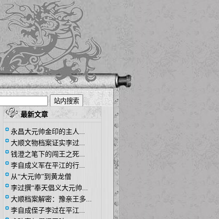
最新文章
永昌大元帅金印的主人...
大顺文物档案证实李过...
钱澄之笔下的闯王之死...
李自成义军在平江的行...
从“大元帅”到黄龙僧
李过撰“奉天倡义大元帅...
大顺档案解密：豫亲王多...
李自成侄子李过在平江...