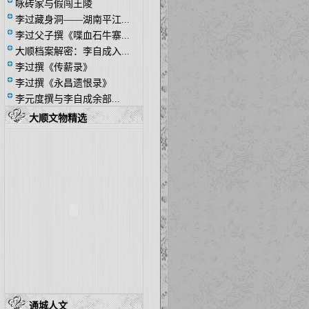
咏砖家与假闯王陵
李过藏身洞——湖南平江...
李过父子撰《喋血石牛寨...
大顺档案解密：李自成入...
李过撰《传薪录》
李过撰《永昌遗恨录》
李元度撰与李自成余部...
大顺文物精选
通城人文