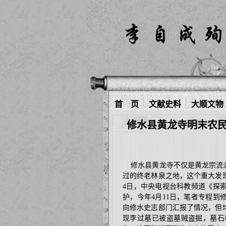
首 页
文献史料
大顺文物
修水县黄龙寺明末农
修水县黄龙寺不仅是黄龙宗流派
过的终老林泉之地，这个重大发
4
日，中央电视台科教频道《探
护，今年
4
月
11
日，笔者专程到
向修水史志部门汇报了情况，但
现李过墓已被盗墓贼盗掘，墓石