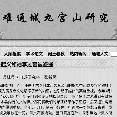
大顺档案
学术论文
闯王春秋
站内新闻
通城人文
民起义领袖李过墓被盗掘
通城县李自成研究会
张毅强
的始祖，而且还是明末李自成起义军余部的指挥中心以及农民领袖李
现为黄龙寺文化增添了新的内涵，也引起了媒体的高度重视，今年
3
月
2
索与发现》栏目组专门到黄龙寺拍摄纪录片。为了使李过墓得到有效保
修水县向有关文物保护部门将我们的考证结果作了汇报，后又通过电话
均为得到重视。今年
5
月
7
日，笔者与媒体一行再次来到黄龙寺察看，发
被撬堆放在一旁，碑文石被撬破，墓口暴露在外，显系当地少数人所