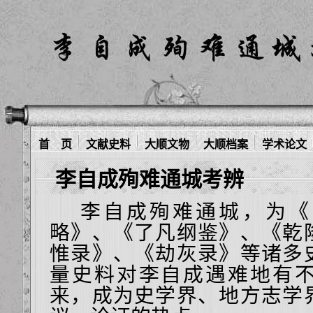
首 页
文献史料
大顺文物
大顺档案
学术论文
李自成殉难通城考辨
李自成殉难通城，为《
略》、《了凡纲鉴》、《乾
惟录》、《劫灰录》等诸多
量史料对李自成遇难地有
来，成为史学界、地方志学