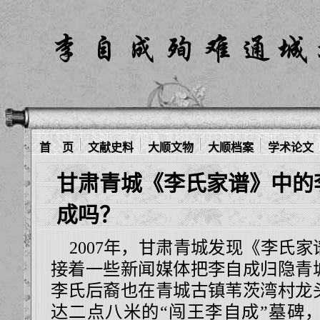
首 页
文献史料
大顺文物
大顺档案
学术论文
甘肃青城《李氏家谱》中的
成吗？
2007年，甘肃青城发现《李氏家
接着一些新闻媒体把李自成归隐青
李氏后裔也在青城古镇苇茨湾村龙
达二点八米的“闯王李自成”墓碑